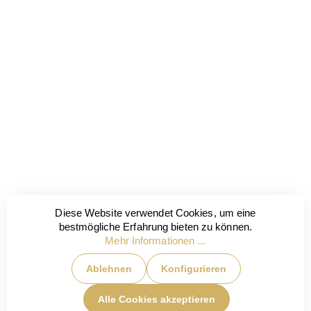
Diese Website verwendet Cookies, um eine
bestmögliche Erfahrung bieten zu können.
Mehr Informationen ...
Ablehnen
Konfigurieren
Alle Cookies akzeptieren