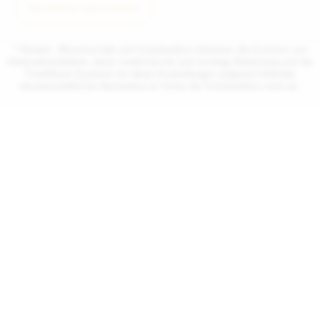
Newsletter abonnieren
* Hinweis: Wissenschaft und Schulmedizin erkennen die Existenz von
Informationsfeldern, deren medizinische und sonstige Bedeutung und die
TimeWaver-Systeme mit deren Anwendungen aufgrund fehlender
wissenschaftlicher Nachweise im Sinne der Schulmedizin nicht an.