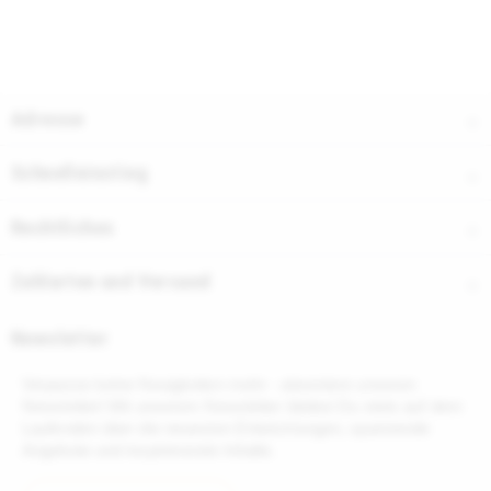
Adresse
Schnelleinstieg
Rechtliches
Zahlarten und Versand
Newsletter
Verpasse keine Neuigkeiten mehr - abonniere unseren
Newsletter! Mit unserem Newsletter bleibst Du stets auf dem
Laufenden über die neuesten Entwicklungen, spannende
Angebote und inspirierende Inhalte.